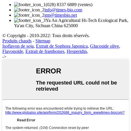
(028) 8337 6889 (ventes)
info@times-bio.com
gm@timesbio.net
Ya An Agricultural Hi-Tech Ecological Park,
Ya'an City, Sichuan China 625000
© Copyright - 2010-2022: Tous droits réservés.
Produits chauds
-
Sitemap
Isoflavon de soja
,
Extrait de Sophora Japonica
,
Glucoside olive
,
Flavonoïde
,
Extrait de framboises
,
Hesperidin
,
->