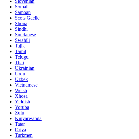
Slovenian
Somali
Samoan
Scots Gaelic
Shona
Sindhi
Sundanese
Swahili
Tajik
Tamil
Telugu
Thai
Ukrainian
Urdu
Uzbek
Vietnamese
Welsh
Xhosa
Yiddish
Yoruba
Zulu
Kinyarwanda
Tatar
Oriya
Turkmen