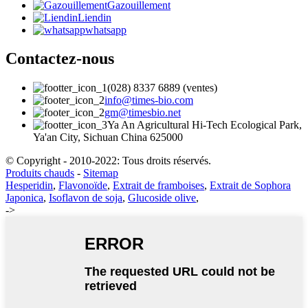
Gazouillement
Liendin
whatsapp
Contactez-nous
(028) 8337 6889 (ventes)
info@times-bio.com
gm@timesbio.net
Ya An Agricultural Hi-Tech Ecological Park,
Ya'an City, Sichuan China 625000
© Copyright - 2010-2022: Tous droits réservés.
Produits chauds
-
Sitemap
Hesperidin
,
Flavonoïde
,
Extrait de framboises
,
Extrait de Sophora
Japonica
,
Isoflavon de soja
,
Glucoside olive
,
->